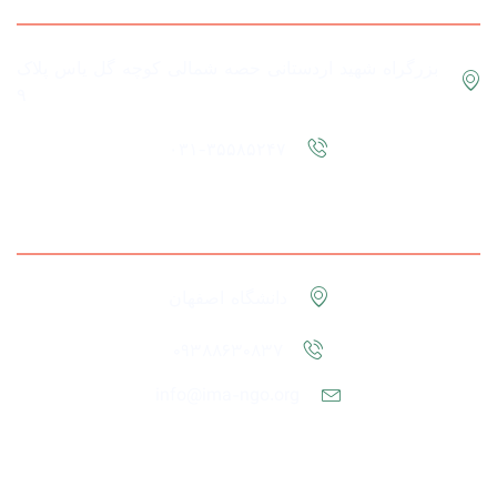
بزرگراه شهید اردستانی حصه شمالی کوچه گل یاس پلاک
۹
۰۳۱-۳۵۵۸۵۲۴۷
اطلاعات دفتر
دانشگاه اصفهان
09388630837
info@ima-ngo.org
لینک های مفید